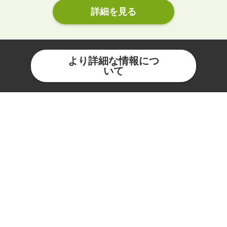
詳細を見る
より詳細な情報につ
いて
コーポレートアウトラインと
は
コーポレートアウトラインは、
皆様に当社の事業概要をより理解していただく
ために、
データを中心にアウトラインをわかりやすくお
伝えするものです。
是非、ご活用いただければ幸いです。