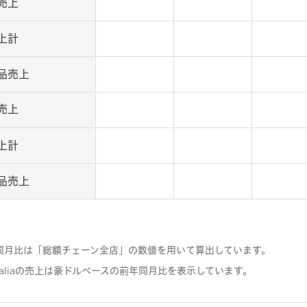
売上
上計
品売上
売上
上計
品売上
同月比は「総額チェーン全店」の数値を用いて算出しています。
n Australiaの売上は豪ドルベースの前年同月比を表示しています。