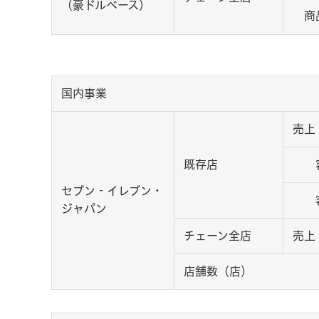
（豪ドルベース）
商
国内事業
売上
既存店
客
セブン‐イレブン・
客
ジャパン
チェーン全店
売上
店舗数（店）