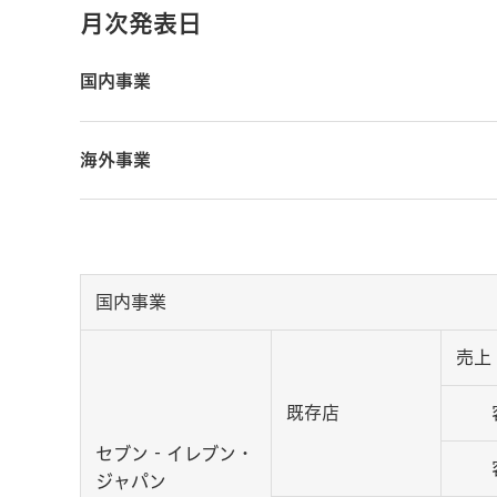
月次発表日
国内事業
海外事業
国内事業
売上
既存店
客
セブン‐イレブン・
客
ジャパン