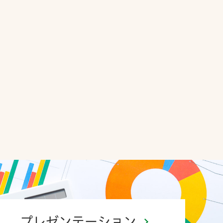
会社の異動に関するお知らせ
（562KB）
有
代表取締役の異動に関するお知らせ
コ
（173KB）
当社取締役会における戦略委員会の提言に関する討
議内容および当社グループの企業価値・株主価値の
最大化に向けたアクションプランに関するお知らせ
（1.3MB）
グループ戦略実行に関する説明会
（3.3MB）
中期経営計画のアップデートならびにグループ戦略
再評価の結果について
（3.0MB）
世界トップクラスのグローバル流通グループへの進
化を目指して（2022年4月19日改訂）
（1.6MB）
中期経営計画 2021－2025
（5.5MB）
7-Eleven,Inc.によるSpeedway取得
プレゼンテーション