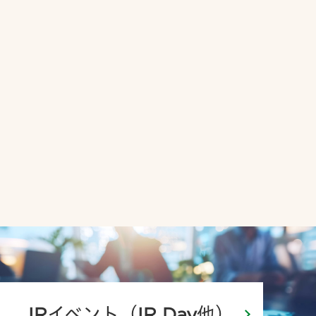
価証券報告書
（4.9MB）
ーポレート・ガバナンス報告書
（358KB）
IRイベント（IR Day他）