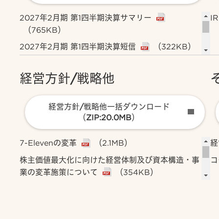
2027年2月期 第1四半期決算サマリー
IR
（765KB）
2027年2月期 第1四半期決算短信
（322KB）
2027年2月期 第1四半期決算補足資料
経営方針/戦略他
（928KB）
2027年2月期 第1四半期決算説明資料
（1.7MB）
経営方針/戦略他一括ダウンロード
（ZIP:20.0MB）
7-Elevenの変革
（2.1MB）
経
株主価値最大化に向けた経営体制及び資本構造・事
コ
業の変革施策について
（354KB）
マネジメント施策に関するアップデート
コ
（3.7MB）
当社子会社における会社分割（吸収分割）による子
サ