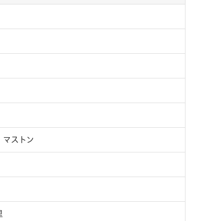
・マストン
里