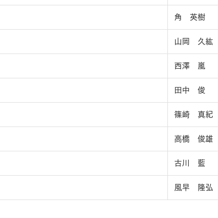
角 英樹
山岡 久紘
西澤 嵐
田中 俊
篠崎 真紀
高橋 俊雄
古川 藍
風早 隆弘