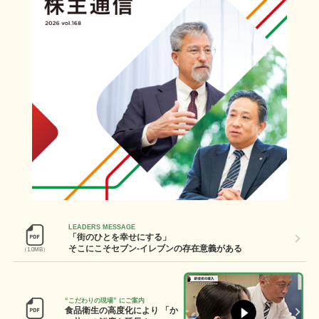
LEADERS MESSAGE
「街のひとを幸せにする」
そこにこそセブン-イレブンの存在意義がある
（1.0MB）
“こだわりの現場” にご案内
食品衛生の高度化により
「か