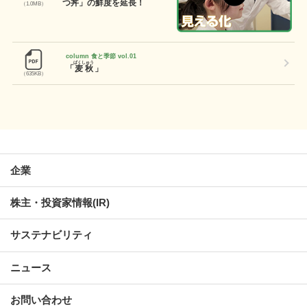
つ丼」の鮮度を延長！
（1.0MB）
column 食と季節 vol.01
ばくしゅう
「
麦秋
」
（635KB）
企業
株主・投資家情報(IR)
サステナビリティ
ニュース
お問い合わせ