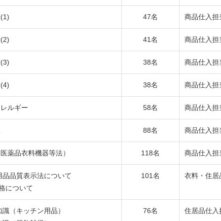
1)
47名
商品仕入担
2)
41名
商品仕入担
3)
38名
商品仕入担
4)
38名
商品仕入担
アレルギー
58名
商品仕入担
故
88名
商品仕入担
（医薬品衣料機器等法）
118名
商品仕入担
庭用品品質表示法について
101名
衣料・住居
S規格について
礎知識（キッチン用品）
76名
住居品仕入