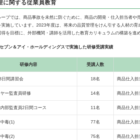
理に関する従業員教育
ープでは、商品事故を未然に防ぐために、商品の開発・仕入担当者や売
を実施しています。2023年度は、将来の品質管理をけん引する人材の
習得を目標に、外部機関・講師を活用した教育カリキュラムの構築を進
度 セブン＆アイ・ホールディングスで実施した研修受講実績
研修内容
受講人数
 3日間講習会
18名
商品仕入担
イヤー監査員研修
14名
商品仕入担
001内部監査員2日間コース
11名
商品仕入担
中毒(1)
77名
商品仕入担
中毒(2)
75名
商品仕入担