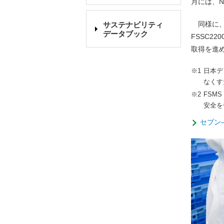
月には、N
同様に、
サステナビリティ
データブック
FSSC2
取得を進
日本デ
なくす
FSM
安全を
セブン