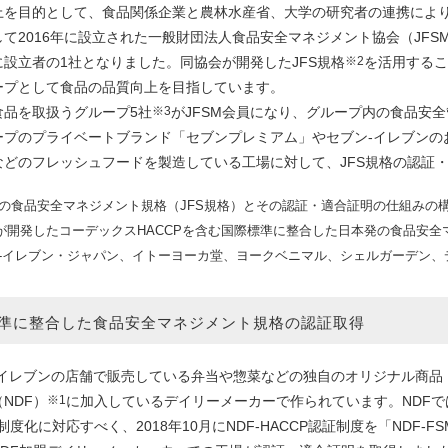
上を目的として、食品関係企業と農林水産省、大学の研究者の連携によ
て2016年に設立された一般財団法人食品安全マネジメント協会（JFS
に設立者の1社となりました。同協会が開発したJFS規格
※2
を活用するこ
ープとして食品の品質向上を目指しています。
品を取扱うグループ5社
※3
がJFSM会員になり、グループ内の食品安
ープのプライベートブランド「セブンプレミアム」やセブン-イレブンの
などのフレッシュフードを製造している工場に対して、JFS規格の認証
の食品安全マネジメント規格（JFS規格）とその認証・適合証明の仕組みの
Mが開発したコーデックスHACCPを含む国際標準に整合した日本発の食品安
-イレブン・ジャパン、イトーヨーカ堂、ヨークベニマル、シェルガーデン、
準に整合した食品安全マネジメント規格の認証取得
イレブンの店舗で販売している弁当や惣菜などの独自のオリジナル商品
NDF）
※1
に加入しているデイリーメーカーで作られています。NDF
の制度化に対応すべく、2018年10月にNDF-HACCP認証制度を「NDF-F