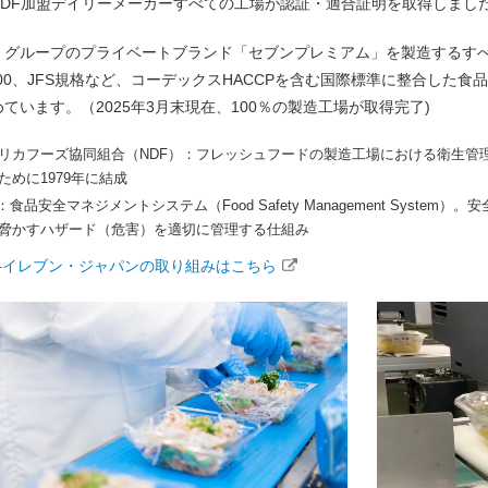
DF加盟デイリーメーカーすべての工場が認証・適合証明を取得しました。
グループのプライベートブランド「セブンプレミアム」を製造するすべての
2000、JFS規格など、コーデックスHACCPを含む国際標準に整合し
めています。
（2025年3月末現在、100％の製造工場が取得完了)
リカフーズ協同組合（NDF）：フレッシュフードの製造工場における衛生管
ために1979年に結成
S：食品安全マネジメントシステム（Food Safety Management Syst
脅かすハザード（危害）を適切に管理する仕組み
–イレブン・ジャパンの取り組みはこちら