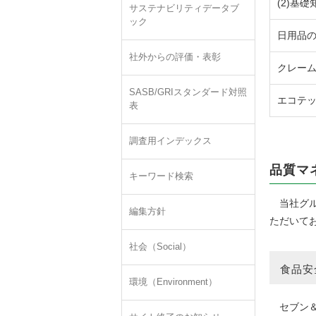
(2)基
サステナビリティデータブ
ック
日用品
社外からの評価・表彰
クレー
SASB/GRIスタンダード対照
エコテ
表
調査用インデックス
品質マ
キーワード検索
当社グル
編集方針
ただいて
社会（Social）
食品安
環境（Environment）
セブン＆