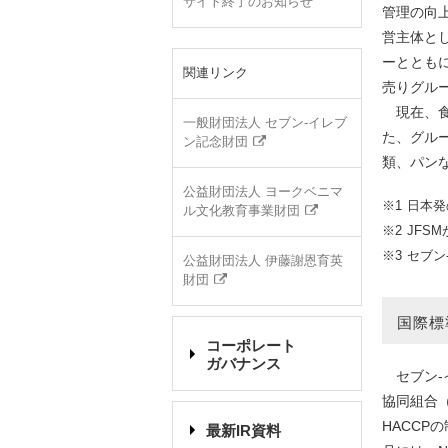
サイト終了のお知らせ
管理の向
営主体とし
ーととも
関連リンク
売りグル
現在、食
一般財団法人 セブン‐イレブ
た、グル
ン記念財団
類、パン
公益財団法人 ヨークベニマ
日本発
ル文化教育事業財団
JFS
セブン
公益財団法人 伊藤謝恩育英
財団
国際標
コーポレート
ガバナンス
セブン‐
協同組合（
HACCP
最新IR資料