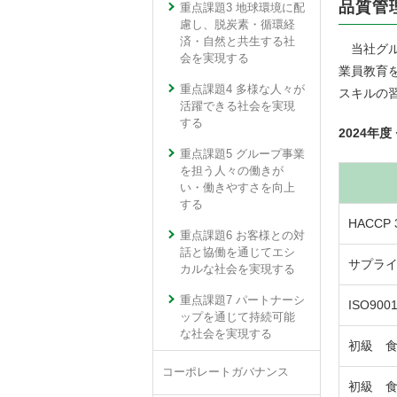
品質管
重点課題3 地球環境に配
慮し、脱炭素・循環経
済・自然と共生する社
当社グル
会を実現する
業員教育
重点課題4 多様な人々が
スキルの
活躍できる社会を実現
する
2024年
重点課題5 グループ事業
を担う人々の働きが
い・働きやすさを向上
する
HACCP
重点課題6 お客様との対
話と協働を通じてエシ
サプラ
カルな社会を実現する
重点課題7 パートナーシ
ISO9
ップを通じて持続可能
な社会を実現する
初級 食
コーポレートガバナンス
初級 食