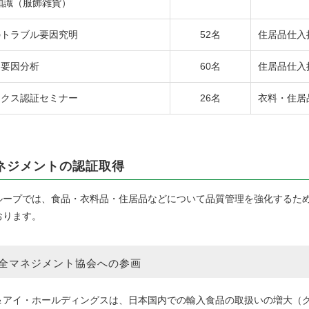
礎知識（服飾雑貨）
のトラブル要因究明
52名
住居品仕入
ム要因分析
60名
住居品仕入
ックス認証セミナー
26名
衣料・住居
ネジメントの認証取得
ープでは、食品・衣料品・住居品などについて品質管理を強化するため
おります。
全マネジメント協会への参画
アイ・ホールディングスは、日本国内での輸入食品の取扱いの増大（グ