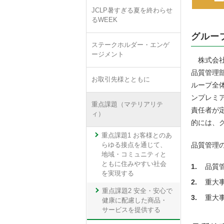
JCLP暑すぎる夏を終わらせ
るWEEK
グルー
ステークホルダー・エンゲ
ージメント
株式会社
品質管理
お取引先様とともに
ループ全
ンプレミ
重点課題（マテリアリテ
責任者が
ィ）
的には、
重点課題1 お客様とのあ
品質管理
らゆる接点を通じて、
地域・コミュニティと
ともに住みやすい社会
品質
を実現する
重大
重点課題2 安全・安心で
重大
健康に配慮した商品・
サービスを提供する