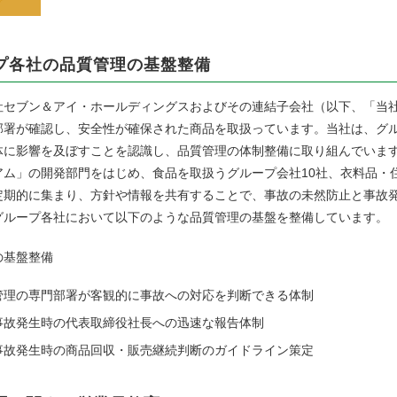
プ各社の品質管理の基盤整備
セブン＆アイ・ホールディングスおよびその連結子会社（以下、「当社
部署が確認し、安全性が確保された商品を取扱っています。当社は、グ
体に影響を及ぼすことを認識し、品質管理の体制整備に取り組んでいま
アム」の開発部門をはじめ、食品を取扱うグループ会社10社、衣料品・
定期的に集まり、方針や情報を共有することで、事故の未然防止と事故
グループ各社において以下のような品質管理の基盤を整備しています。
の基盤整備
管理の専門部署が客観的に事故への対応を判断できる体制
事故発生時の代表取締役社長への迅速な報告体制
事故発生時の商品回収・販売継続判断のガイドライン策定