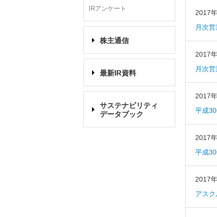
IRアンケート
2017
月次営
株主通信
2017
月次営
最新IR資料
2017
サステナビリティ
平成3
データブック
2017
平成3
2017
アスク