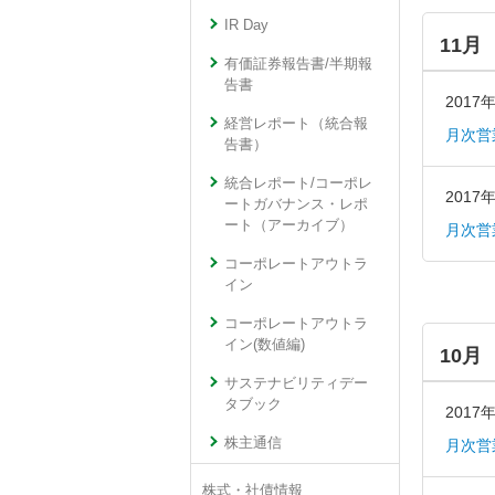
IR Day
11月
有価証券報告書/半期報
告書
2017
経営レポート（統合報
月次営
告書）
統合レポート/コーポレ
2017
ートガバナンス・レポ
ート（アーカイブ）
月次営
コーポレートアウトラ
イン
コーポレートアウトラ
イン(数値編)
10月
サステナビリティデー
タブック
2017
株主通信
月次営
株式・社債情報