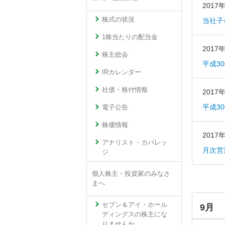
2017
株式の状況
当社子
1株当たりの配当金
2017
株主総会
平成3
IRカレンダー
社債・格付情報
2017
平成3
電子公告
株価情報
2017
アナリスト・カバレッ
月次営
ジ
個人株主・投資家のみなさ
まへ
セブン＆アイ・ホール
9月
ディングスの株主にな
りませんか