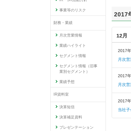
IR・SR活動方針
事業等のリスク
2017
財務・業績
12月
月次営業情報
業績ハイライト
2017
セグメント情報
月次営
セグメント情報（旧事
業別セグメント）
2017
業績予想
月次営
IR資料室
2017
決算短信
当社子
決算補足資料
プレゼンテーション