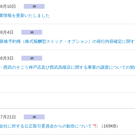
年8月10日
IR
業情報を更新いたしました
年8月4日
IR
回新株予約権（株式報酬型ストック・オプション）の発行内容確定に関
年8月3日
IR
・西武のそごう神戸店及び西武高槻店に関する事業の譲渡についての契
年7月21日
IR
会社に対する公正取引委員会からの勧告について
（169KB）