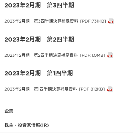
2023年2月期 第3四半期
2023年2月期 第3四半期決算補足資料
[PDF:731KB]
2023年2月期 第2四半期
2023年2月期 第2四半期決算補足資料
[PDF:1.0MB]
2023年2月期 第1四半期
2023年2月期 第1四半期決算補足資料
[PDF:812KB]
企業
株主・投資家情報(IR)