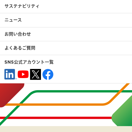
サステナビリティ
ニュース
お問い合わせ
よくあるご質問
SNS公式アカウント一覧