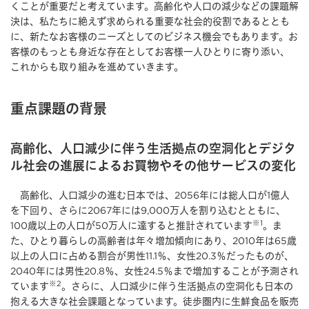
くことが重要だと考えています。高齢化や人口の減少などの課題解
決は、私たちに絶えず求められる重要な社会的役割であるととも
に、新たなお客様のニーズとしてのビジネス機会でもあります。お
客様のもっとも身近な存在としてお客様一人ひとりに寄り添い、
これからも取り組みを進めていきます。
重点課題の背景
高齢化、人口減少に伴う生活拠点の空洞化とデジタ
ル社会の進展によるお買物やその他サービスの変化
高齢化、人口減少の進む日本では、2056年には総人口が1億人
を下回り、さらに2067年には9,000万人を割り込むとともに、
※1
100歳以上の人口が50万人に達すると推計されています
。ま
た、ひとり暮らしの高齢者は年々増加傾向にあり、2010年は65歳
以上の人口に占める割合が男性11.1％、女性20.3％だったものが、
2040年には男性20.8％、女性24.5％まで増加することが予測され
※2
ています
。さらに、人口減少に伴う生活拠点の空洞化も日本の
抱える大きな社会課題となっています。徒歩圏内に生鮮食品を販売