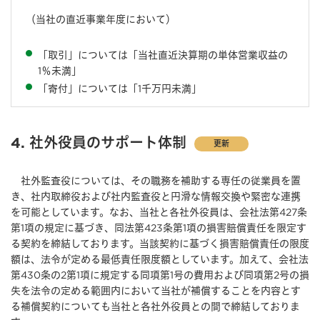
（当社の直近事業年度において）
「取引」については「当社直近決算期の単体営業収益の
1％未満」
「寄付」については「1千万円未満」
4. 社外役員のサポート体制
更新
社外監査役については、その職務を補助する専任の従業員を置
き、社内取締役および社内監査役と円滑な情報交換や緊密な連携
を可能としています。なお、当社と各社外役員は、会社法第427条
第1項の規定に基づき、同法第423条第1項の損害賠償責任を限定す
る契約を締結しております。当該契約に基づく損害賠償責任の限度
額は、法令が定める最低責任限度額としています。加えて、会社法
第430条の2第1項に規定する同項第1号の費用および同項第2号の損
失を法令の定める範囲内において当社が補償することを内容とす
る補償契約についても当社と各社外役員との間で締結しておりま