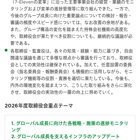
「7-Elevenの変革」に沿った主要事業会社の経営・業績のモニ
タリングおよび変革の進捗管理等に取り組んできた。一方で、
今後のグループ成長に向けた重要論点についての検討・報告・
審議の頻度やスピード感については、なお改善の余地がある。
また、グループ構造の変化を踏まえた持株会社機能の高度化
や、取締役会が果たすべき役割についても、継続的な議論が必
要である。
各取締役・監査役は、各々の知見・経験・能力に基づき、自由
闊達な議論を通じて多様な視点から審議を行っており、取締役
会としての実効性は確保されている。加えて、任意設置の委員
会（指名委員会・報酬委員会）も積極的に活用しながら、モニ
タリング機能等の役割・責務を適切に果たしている。今後も、
内外の環境変化を踏まえつつ、こうした取り組みをさらに深化
させ、取締役会の実効性の一層の向上に努めていく。
2026年度取締役会重点テーマ
1. グローバル成長に向けた各戦略・施策の進捗モニタリ
ング
2. グローバル成長を支えるインフラのアップデート