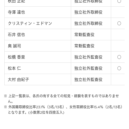
秋田 正紀
独⽴社外取締役
○
寺澤 達也
独⽴社外取締役
クリスティン・エドマン
独⽴社外取締役
○
石井 信也
常勤監査役
奥 誠司
常勤監査役
松橋 香里
独⽴社外監査役
○
松本 仁
独立社外監査役
○
大村 由紀子
独立社外監査役
※ 上記一覧表は、各氏の有する全ての知見・経験を表すものではありませ
ん。
※ 外国籍取締役比率23.1％（3名/13名）、女性取締役比率15.4％（2名/13名）
となります。(小数第2位を四捨五入)