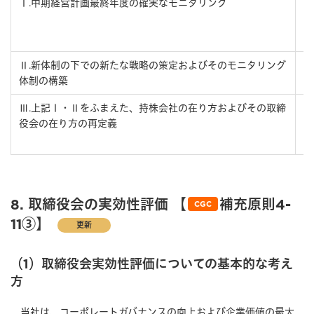
Ⅰ.中期経営計画最終年度の確実なモニタリング
Ⅱ.新体制の下での新たな戦略の策定およびそのモニタリング
体制の構築
Ⅲ.上記Ⅰ・Ⅱをふまえた、持株会社の在り方およびその取締
役会の在り方の再定義
8. 取締役会の実効性評価 【
補充原則4-
CGC
11③】
更新
（1）取締役会実効性評価についての基本的な考え
方
当社は、コーポレートガバナンスの向上および企業価値の最大