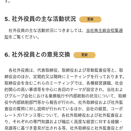
す。
5. 社外役員の主な活動状況
更新
社外役員の主な活動状況につきましては、
当社株主総会招集通
知
をご覧ください。
6. 社外役員との意見交換
更新
各社外役員は、代表取締役、取締役および常勤監査役等と、取
締役会のほか、定期的又は随時にミーティングを行っております。
取締役会を含むこれらのミーティングでは、各種経営課題、社会
的関心の高い事項等を中心に各回のテーマが設定され、当社およ
びグループ会社における業務執行や内部統制の状況について、取締
役や内部統制部門等から報告が行われ、社外取締役および社外監
査役の質問に対し説明が行われているほか、会社の経営、コーポ
レートガバナンス等について、各社外取締役および社外監査役よ
り、それぞれの専門知識および幅広く高度な経営に対する経験・
見識等に基づき意見が出される等、社外取締役と社外監査役とが