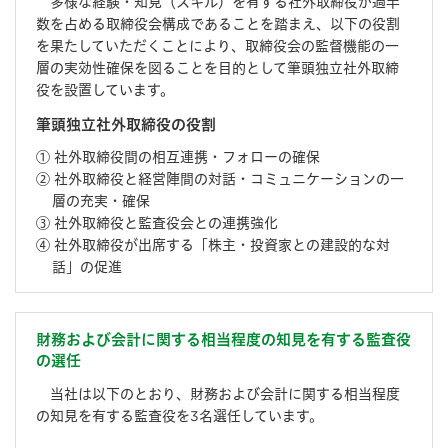
多様な経験・知⾒（スキル）を有する社外取締役が過半
数を占める取締役会構成であることを踏まえ、以下の役割
を果たしていただくことにより、取締役会の監督機能の⼀
層の実効性確保を図ることを目的として筆頭独立社外取締
役を設置しています。
筆頭独立社外取締役の役割
① 社外取締役間の相互連携・フォローの確保
② 社外取締役と経営陣間の対話・コミュニケーションの一
層の充実・確保
③ 社外取締役と監査役会との連携強化
④ 社外取締役が出席する「株主・投資家との建設的な対
話」の促進
財務および会計に関する相当程度の知⾒を有する監査役
の選任
当社は以下のとおり、財務および会計に関する相当程度
の知⾒を有する監査役を3名選任しています。