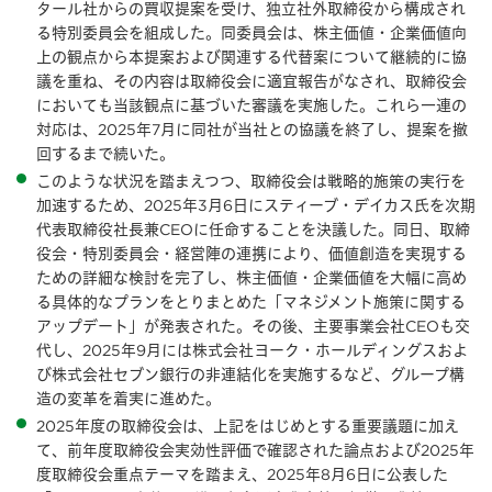
タール社からの買収提案を受け、独立社外取締役から構成され
る特別委員会を組成した。同委員会は、株主価値・企業価値向
上の観点から本提案および関連する代替案について継続的に協
議を重ね、その内容は取締役会に適宜報告がなされ、取締役会
においても当該観点に基づいた審議を実施した。これら一連の
対応は、2025年7月に同社が当社との協議を終了し、提案を撤
回するまで続いた。
このような状況を踏まえつつ、取締役会は戦略的施策の実行を
加速するため、2025年3月6日にスティーブ・デイカス氏を次期
代表取締役社長兼CEOに任命することを決議した。同日、取締
役会・特別委員会・経営陣の連携により、価値創造を実現する
ための詳細な検討を完了し、株主価値・企業価値を大幅に高め
る具体的なプランをとりまとめた「マネジメント施策に関する
アップデート」が発表された。その後、主要事業会社CEOも交
代し、2025年9月には株式会社ヨーク・ホールディングスおよ
び株式会社セブン銀行の非連結化を実施するなど、グループ構
造の変革を着実に進めた。
2025年度の取締役会は、上記をはじめとする重要議題に加え
て、前年度取締役会実効性評価で確認された論点および2025年
度取締役会重点テーマを踏まえ、2025年8月6日に公表した