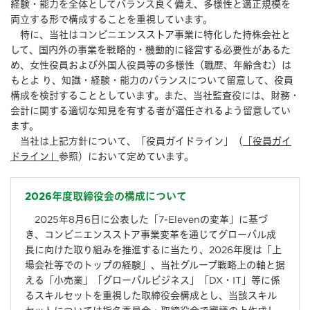
経験・能⼒を全体としてバランス良く備え、多様性と適正規模を
両⽴する形で構成することを重視しています。
特に、当社はコンビニエンスストア事業に特化した持株会社と
して、国内外の事業を戦略的・機動的に経営する必要性があるた
め、女性役員および外国人役員等の多様性（職歴、年齢含む）は
もとよ り、知識・経験・能⼒のバランスについて留意して、役員
構成を検討することとしています。また、当社監査役には、財務・
会計に関する適切な知⾒を有する者が選任されるよう留意してい
ます。
当社は上記方針について、「役員ガイドライン」（
「役員ガイ
ドライン」
参照）において定めています。
2026年度取締役会の構成について
2025年8月6日に公表した「7-Elevenの変革」に基づ
き、コンビニエンスストア事業変革を通じてグローバル成
長に向けた取り組みを推進するに当たり、2026年度は「上
場会社等でのトップの経験」、当社グループ戦略上の軸と据
える「小売業」「グローバルビジネス」「DX・IT」等に係
るスキルセットを重視した取締役会構成とし、当該スキル