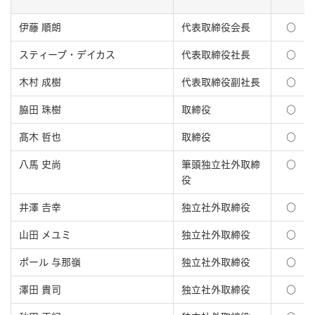
伊藤 順朗
代表取締役会長
○
スティーブ・デイカス
代表取締役社長
○
木村 成樹
代表取締役副社長
○
脇田 珠樹
取締役
○
髙木 哲也
取締役
○
八馬 史尚
筆頭独⽴社外取締
○
役
井澤 𠮷幸
独立社外取締役
○
山田 メユミ
独立社外取締役
○
ポール 与那嶺
独立社外取締役
○
澤田 貴司
独⽴社外取締役
○