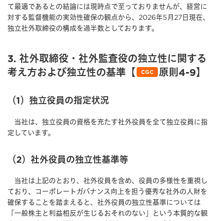
て最適であるとの結論には現時点で至っておりませんが、経営に
対する監督機能の実効性確保の観点から、2026年5月27日現在、
独立社外取締役の構成を過半数としております。
3. 社外取締役・社外監査役の独立性に関する
考え方および独立性の基準【
原則4-9】
CGC
（1）独立役員の指定状況
当社は、独立役員の資格を充たす社外役員を全て独立役員に指
定しています。
（2）社外役員の独立性基準等
当社は上記のとおり、社外役員を含め、役員の多様性を重視し
ており、コーポレートガバナンス向上を担う優秀な社外の人財を
確保することを踏まえると、社外役員の独⽴性基準については
「⼀般株主と利益相反が生じるおそれのない」という本質的な観