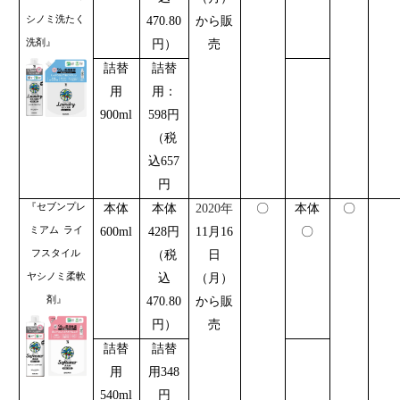
シノミ洗たく
470.80
から販
洗剤』
円）
売
詰替
詰替
用
用：
900ml
598
円
（税
込
657
円
『セブンプレ
本体
本体
2020
年
〇
本体
〇
ミアム
ライ
600ml
428
円
11
月
16
〇
フスタイル
（税
日
ヤシノミ柔軟
込
（月）
剤』
470.80
から販
円）
売
詰替
詰替
用
用
348
540ml
円