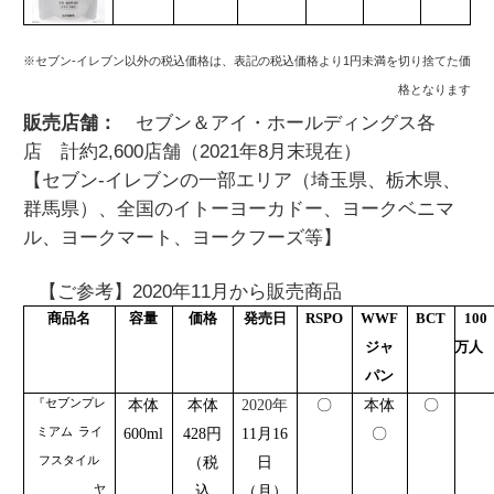
※セブン‐イレブン以外の税込価格は、表記の税込価格より1円未満を切り捨てた価
格となります
販売店舗：
セブン＆アイ・ホールディングス各
店 計約2,600店舗（2021年8月末現在）
【セブン‐イレブンの一部エリア（埼玉県、栃木県、
群馬県）、全国のイトーヨーカドー、ヨークベニマ
ル、ヨークマート、ヨークフーズ等】
【ご参考】2020年11月から販売商品
商品名
容量
価格
発売日
RSPO
WWF
BCT
100
ジャ
万人
パン
『セブンプレ
本体
本体
2020
年
〇
本体
〇
ミアム
ライ
600ml
428
円
11
月
16
〇
フスタイル
（税
日
ヤ
込
（月）