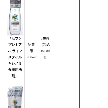
『セブン
348
円
プレミア
詰替
（税込
ム
ライフ
用
382.80
スタイル
450ml
円）
ヤシノミ
食器用洗
剤』