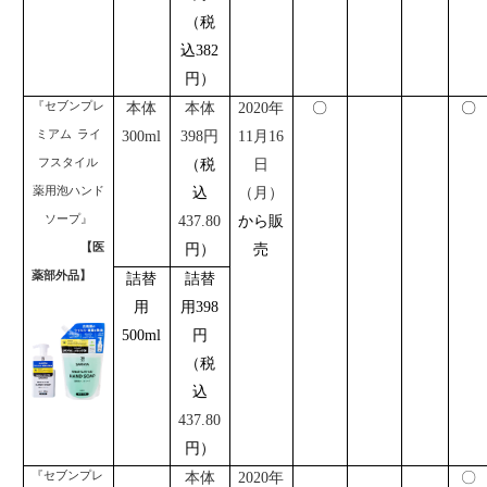
（税
込
382
円）
『セブンプレ
本体
本体
2020
年
〇
〇
ミアム
ライ
300ml
398
円
11
月
16
フスタイル
（税
日
薬用泡ハンド
込
（月）
ソープ』
437.80
から販
【医
円）
売
薬部外品】
詰替
詰替
用
用
398
500ml
円
（税
込
437.80
円）
『セブンプレ
本体
2020
年
〇