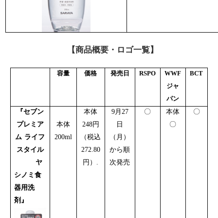
【商品概要・ロゴ一覧】
容量
価格
発売日
RSPO
WWF
BCT
ジャ
パン
『セブン
本体
9
月
27
〇
本体
〇
プレミア
本体
248
円
日
〇
ム
ライフ
200ml
（税込
（月）
スタイル
272.80
から順
ヤ
円）
.
次発売
シノミ食
器用洗
剤』