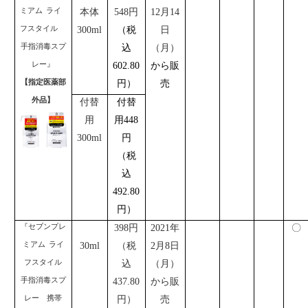
ミアム
ライ
本体
548
円
12
月
14
フスタイル
300ml
（税
日
手指消毒スプ
込
（月）
レー』
602.80
から販
【指定医薬部
円）
売
外品】
付替
付替
用
用
448
300ml
円
（税
込
492.80
円）
『セブンプレ
398
円
2021
年
〇
ミアム
ライ
30ml
（税
2
月
8
日
フスタイル
込
（月）
手指消毒スプ
437.80
から販
レー 携帯
円）
売