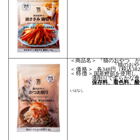
＜商品名＞ 『猫のおやつ 
『猫のおやつ 減
＜価格＞
各
348
円（税込
38
＜特徴＞
国産鰹節を使用し
薄削りで柔らかな食
保存料、着色料、酸
いはなし