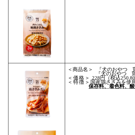
＜商品名＞
『犬のおやつ 
『犬のおやつ 
＜価格＞
228
円（税込
250.8
＜特徴＞
国産鶏ささみを使
保存料、着色料、酸