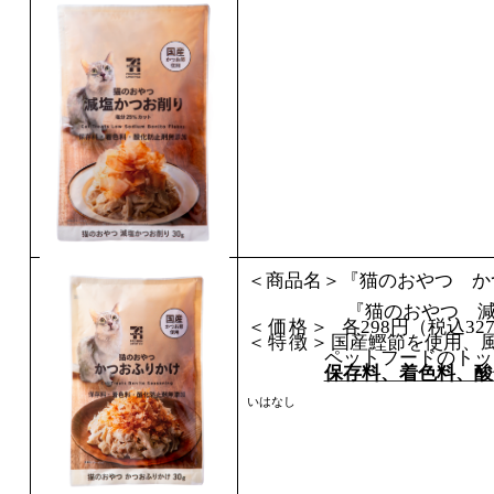
＜商品名＞『猫のおやつ 
『猫のおやつ 
＜価格＞
各
298
円（税込
32
＜特徴＞
国産鰹節を使用、
ペットフードのトッ
保存料、着色料、酸
いはなし