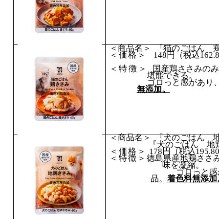
＜商品名＞ 『猫のごはん
＜価格＞
148
円（税込
162.
＜特徴＞
国産鶏ささみのみ
堪能できる。
ゴロっと感があり
無添加。
＜商品名＞ 『犬のごはん
『犬のごはん 
＜価格＞
178
円（税込
195.8
＜特徴＞
徳島県産地鶏ささ
味を凝縮。
ゴロっと感があり
品。
着色料無添加