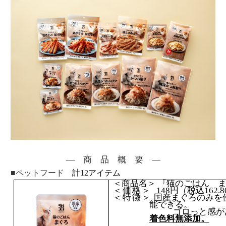
― 商 品 概 要 ―
■ペットフード
計
12
アイテム
＜商品名＞
『猫のごはん 
＜価格＞
148
円（税込
162.8
＜特徴＞
国産
まぐろのみを
能できる。
ゴロっと感があり、
着色料無添加。