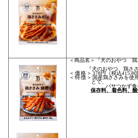
＜商品名＞『犬のおやつ 
『犬のおやつ 鶏さ
＜価格＞
378
円（税込
415.80
＜特徴＞
国産鶏ささみを使
とで、
パサつかず食べやす
保存料、着色料、酸