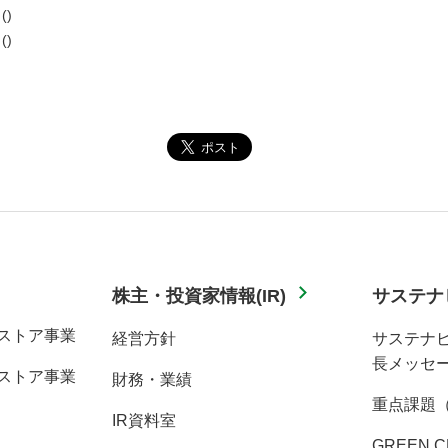
()
()
株主・投資家情報(IR)
サステナ
ストア事業
経営方針
サステナ
長メッセ
ストア事業
財務・業績
重点課題
IR資料室
GREEN C