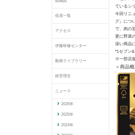
組織図
ているシ
今回リニ
役員一覧
グ』につ
で、肉の
アクセス
更に野菜
深い商品
伊藤研修センター
*1セブン
※一部店
動画ライブラリー
＜商品概
経営理念
ニュース
2026年
2025年
2024年