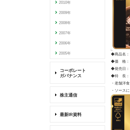
2010年
2009年
2008年
2007年
2006年
2005年
◆商品名：
◆価 格： 
◆発売日：
コーポレート
ガバナンス
◆特 長：
・老舗洋食
・ソースに
株主通信
最新IR資料