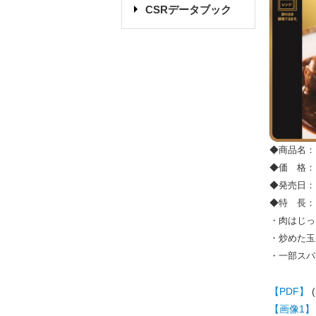
CSRデータブック
◆商品名：
◆価 格： 
◆発売日：
◆特 長：
・肉はじっ
・炒めた玉
・一部スパ
【PDF】
【画像1】