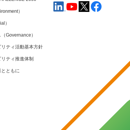
ronment）
ial）
Governance）
ビリティ活動基本方針
ビリティ推進体制
様とともに