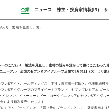
企業
ニュース
株主・投資家情報(IR)
サ
わり 製法を見直し、素...
ルーのこだわり 製法を見直し、素材の旨みを活かして更にこだわった逸
リニューアル 全国のセブン＆アイグループ店舗で3月31日（火）より順
セブン&アイ・ホールディングス（本社：東京都千代田区、代表取締役社長
セブン&アイグループのプライベートブランド「セブンプレミアム ゴー
‐イレブン、イトーヨーカドー、ヨークベニマル等のセブン&アイグループ約
（火）より順次発売いたします。
プレミアム ゴールド」は、「最上級のブランド」として、発売当初より