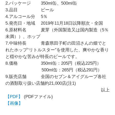
2.パッケージ 350ml缶、500ml缶
3.品目 ビール
4.アルコール分 5％
5.発売日・地域 2019年11月18日以降順次・全国
6.原材料名 麦芽（外国製造又は国内製造（5％
未満））、ホップ
7.中味特長 青森県田子町の田沼さんの畑でと
れたホップ“リトルスター”を使用した、爽やかな香り
と穏やかな苦みが特長のビールです。
8.価格 350ml缶：205円（税込225円）
500ml缶：265円（税込291円）
9.販売店舗 全国のセブン＆アイグループ各社
の酒類取り扱い店舗約21,000店(注1)
以上
【PDF】
(PDFファイル)
【画像】