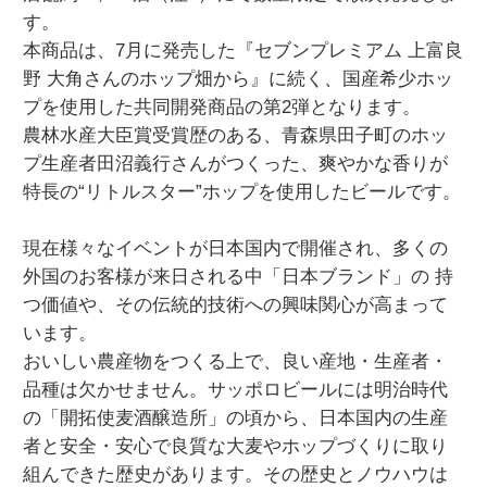
す。
本商品は、7月に発売した『セブンプレミアム 上富良
野 大角さんのホップ畑から』に続く、国産希少ホッ
プを使用した共同開発商品の第2弾となります。
農林水産大臣賞受賞歴のある、青森県田子町のホッ
プ生産者田沼義行さんがつくった、爽やかな香りが
特長の“リトルスター”ホップを使用したビールです。
現在様々なイベントが日本国内で開催され、多くの
外国のお客様が来日される中「日本ブランド」の 持
つ価値や、その伝統的技術への興味関心が高まって
います。
おいしい農産物をつくる上で、良い産地・生産者・
品種は欠かせません。サッポロビールには明治時代
の「開拓使麦酒醸造所」の頃から、日本国内の生産
者と安全・安心で良質な大麦やホップづくりに取り
組んできた歴史があります。その歴史とノウハウは