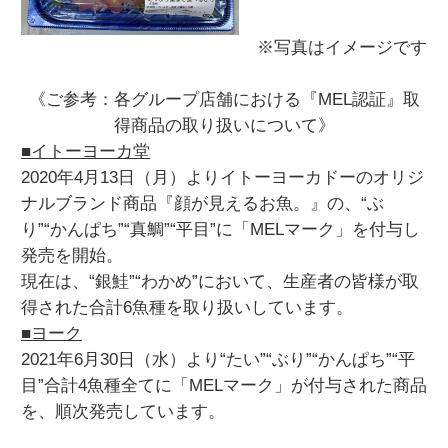
※写真はイメージです
《ご参考：各グループ店舗における『MEL認証』取
得商品の取り扱いについて》
■イトーヨーカ堂
2020年4月13日（月）よりイトーヨーカドーのオリジ
ナルブランド商品『顔が見えるお魚。』の、“ぶ
り”“かんぱち”“真鯛”“平目”に「MELマーク」を付与し
発売を開始。
現在は、“銀鮭”“わかめ”において、生産者の皆様が取
得された合計6魚種を取り扱いしています。
■ヨーク
2021年6月30日（水）より“たい”“ぶり”“かんぱち”“平
目”合計4魚種全てに「MELマーク」が付与された商品
を、順次発売しています。