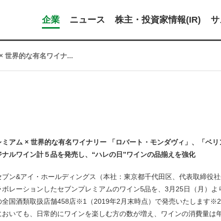
企業
ニュース
株主・投資家情報(IR)
サ
 世界的な有名ワイナ...
レミアム × 世界的な有名ワイナリー 「ロバート・モンダヴィ」、「ベ
ジナルワイン計５品を発売し、“ハレの日”ワインの品揃えを強化
セブン&アイ・ホールディングス（本社：東京都千代田区、代表取締役社
ラボレーションしたセブンプレミアムのワイン5品を、3月25日（月）
全国酒類取扱店舗458店※1（2019年2月末時点）で発売いたします※
においても、日常的にワインを楽しむ方の数が増え、ワインの消費量は