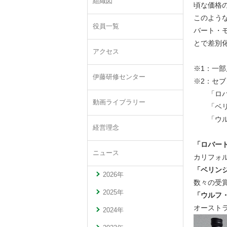
組織図
頃な価格
このよう
役員一覧
バート・
とで差別
アクセス
※1：一
伊藤研修センター
※2：セブ
「ロバー
動画ライブラリー
「ベリン
「ウルフ
経営理念
「ロバー
ニュース
カリフォ
「ベリン
2026年
数々の受
2025年
「ウルフ
オースト
2024年