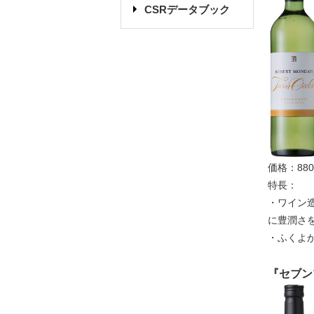
CSRデータブック
価格：88
特長：
・ワイン
に豊潤さ
・ふくよ
『セブン