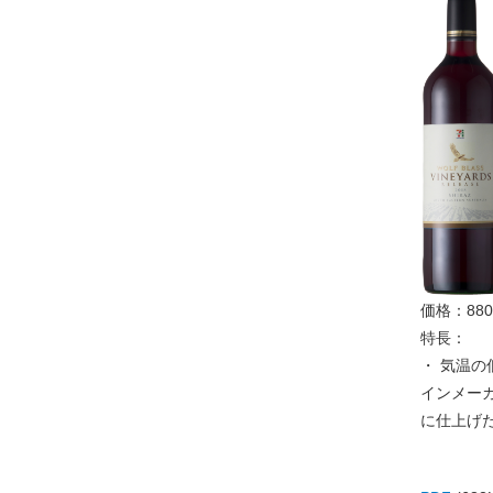
価格：88
特長：
・ 気温の
インメー
に仕上げた