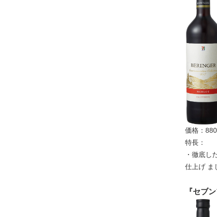
価格：88
特長：
・徹底し
仕上げ ま
『セブン