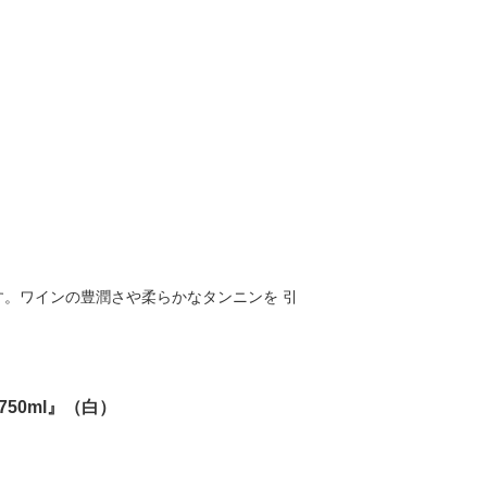
。ワインの豊潤さや柔らかなタンニンを 引
50ml』（白）