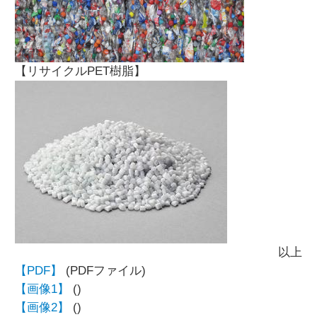
【リサイクルPET樹脂】
以上
【PDF】
(PDFファイル)
【画像1】
()
【画像2】
()