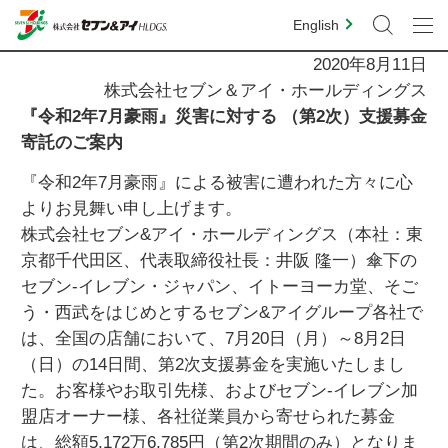
English
2020年8月11日
株式会社セブン＆アイ・ホールディングス
『令和2年7月豪雨』災害に対する （第2次）支援募金
寄託のご案内
『令和2年7月豪雨』による被害に遭われた方々に心
よりお見舞い申し上げます。
株式会社セブン&アイ・ホールディングス（本社：東
京都千代田区、代表取締役社長：井阪 隆一）傘下の
セブン‐イレブン・ジャパン、イトーヨーカ堂、そご
う・西武をはじめとするセブン&アイグループ各社で
は、全国の店舗において、7月20日（月）～8月2日
（日）の14日間、第2次支援募金を実施いたしまし
た。お客様やお取引先様、およびセブン‐イレブン加
盟店オーナー様、各社従業員から寄せられた募金
は、総額5,172万6,785円（第2次期間のみ）となりま