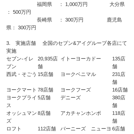
福岡県 ： 1,000万円 大分県
： 500万円
長崎県 ： 300万円 鹿児島
県： 300万円
3. 実施店舗 全国のセブン&アイグループ各店にて
実施
セブン‐イレ
20,935店
イトーヨーカドー
135店
ブン
舗
舗
西武・そごう
15店舗
ヨークベニマル
231店
舗
ヨークマート
78店舗
ヨークフーズ
16店舗
ヨークプライ
5店舗
デニーズ
380店
ス
舗
オッシュマン
8店舗
アカチャンホンポ
118店
ズ
舗
ロフト
112店舗
バーニーズ ニューヨ
6店舗