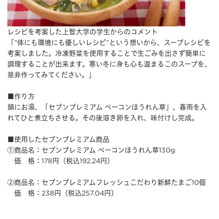
レシピを考案した上智大学の学生からのコメント
「”体にも環境にも優しいレシピ”という想いから、スープレシピを
考案しました。冷凍野菜を使用することで生ごみを出さず簡単に
調理することが出来ます。寒い冬に身も心も温まるこのスープを、
是非作ってみてください。」
■作り方
鍋にお湯、「セブンプレミアム ベーコンほうれん草」、春雨を入
れてひと煮立ちさせる。その後溶き卵を入れ、味付けし完成。
■使用したセブンプレミアム商品
①商品名：セブンプレミアム ベーコンほうれん草130g
価 格：178円（税込192.24円）
②商品名：セブンプレミアムフレッシュこだわり新鮮たまご10個
価 格：238円（税込257.04円）