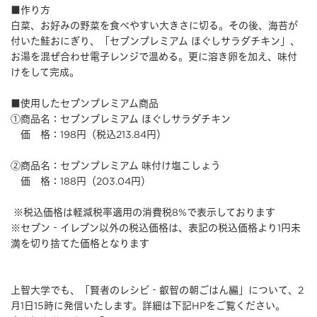
■作り方
白菜、お好みの野菜を食べやすい大きさに切る。その後、海苔が
付いた鮭おにぎり、「セブンプレミアム ほぐしサラダチキン」、
お湯を混ぜ合わせ電子レンジで温める。更に溶き卵を加え、味付
けをして完成。
■使用したセブンプレミアム商品
①商品名：セブンプレミアム ほぐしサラダチキン
価 格：198円（税込213.84円）
②商品名：セブンプレミアム 味付け塩こしょう
価 格：188円（203.04円）
※税込価格は軽減税率適用の消費税8%で表示しております
※セブン‐イレブン以外の税込価格は、表記の税込価格より1円未
満を切り捨てた価格となります
上智大学でも、「賢者のレシピ‐叡智の朝ごはん編」について、2
月1日15時に発信いたします。詳細は下記HPをご覧ください。