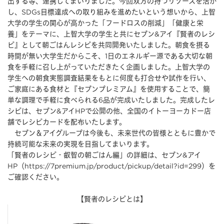
出する等、連携してまいりました。今回双方の持つリソースを活か
し、SDGs目標達成への取り組みを進めたいという想いから、上智
大学の学生の関心が高かった「フードロスの削減」「健康と栄
養」をテーマに、上智大学の学生と共にセブン&アイ『賢者のレシ
ピ』として朝ごはんレシピを共同開発いたしました。朝食を摂る
時間が無い大学生だからこそ、1日のエネルギー源である大切な朝
食を手軽に召し上がっていただきたく企画しました。上智大学の
学生への朝食実態調査結果をもとに何度も打合せや試作を行い、
ご家庭にある食材と『セブンプレミアム』を使用することで、簡
単な調理で手軽に食べられる6品が完成いたしました。完成したレ
シピは、セブン&アイHPで公開の他、全国のイトーヨーカドー店
舗でレシピカードを配布いたします。
セブン＆アイグループは今後も、未来世代の皆様とともに豊かで
持続可能な未来の実現を目指してまいります。
「賢者のレシピ‐叡智の朝ごはん編」の詳細は、セブン&アイ
HP（
https://7premium.jp/product/pickup/detail?id=299
）を
ご確認ください。
【賢者のレシピとは】