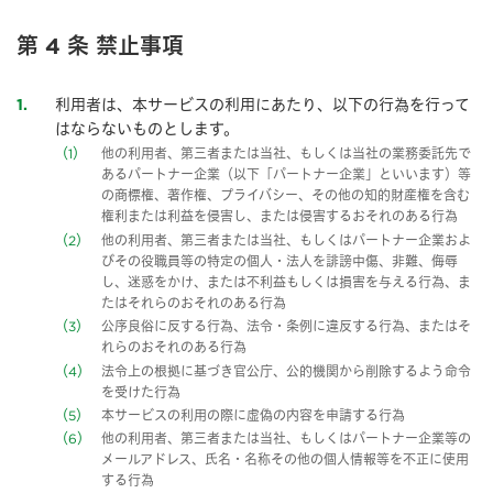
第 4 条 禁止事項
利用者は、本サービスの利用にあたり、以下の行為を行って
1
はならないものとします。
1
他の利用者、第三者または当社、もしくは当社の業務委託先で
あるパートナー企業（以下「パートナー企業」といいます）等
の商標権、著作権、プライバシー、その他の知的財産権を含む
権利または利益を侵害し、または侵害するおそれのある行為
2
他の利用者、第三者または当社、もしくはパートナー企業およ
びその役職員等の特定の個人・法人を誹謗中傷、非難、侮辱
し、迷惑をかけ、または不利益もしくは損害を与える行為、ま
たはそれらのおそれのある行為
3
公序良俗に反する行為、法令・条例に違反する行為、またはそ
れらのおそれのある行為
4
法令上の根拠に基づき官公庁、公的機関から削除するよう命令
を受けた行為
5
本サービスの利用の際に虚偽の内容を申請する行為
6
他の利用者、第三者または当社、もしくはパートナー企業等の
メールアドレス、氏名・名称その他の個人情報等を不正に使用
する行為