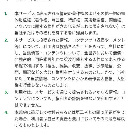
本サービスに表示される情報の著作権およびその他一切の知
1
的財産権（著作権、意匠権、特許権、実用新案権、商標権、
ノウハウに関する権利が含まれるがこれに限定されない）は
当社またはその権利を有する者に帰属します。
本サービスに投稿された情報、コンテンツ（返信やコメント
2
等）について、利用者は投稿されたことをもって、当社に対
し、当該情報・コンテンツについて、全世界において無償・
非独占的・再許諾可能かつ譲渡可能とする条件にてあらゆる
形態で利用する（複製、編集、改変、抜粋、公衆送信、公
開、翻訳などを含む）権利を付与するものとし、かつ、当社
に対して当該情報、コンテンツにかかる著作者人格権、人格
権を行使しないものとします。
利用者は、本サービスを通じて提供されるいかなる情報、コ
3
ンテンツについても、権利者の許諾を得ないで利用すること
はできません。
本規約に違反して権利者あるいは第三者との間で問題が生じ
4
た場合、利用者は自己の責任と費用においてその問題を解決
するものとします。