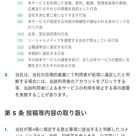
7
本サービスを利用した営業、営利、勧誘、思想信条等の表明、
広報またはそれらの準備を目的とした行為
8
当社を含む第三者になりすます行為
9
本サービスが発信する内容の明確性が損なわれる形のリンクを
行う行為
10
広告・宣伝目的等の行為
11
ソーシャルメディアを運営する会社が禁止している行為
12
公職選挙法に違反する行為
13
本規約に違反する行為
14
その他本サービスの運営を妨げ、または本サービスの提供に支
障をきたすおそれのある行為
当社は、当社の合理的裁量にて利用者が前項に違反したと判
2
断する場合には、当該利用者のアカウントをブロックする
等、当該利用者による本サービスの利用を停止する等の措置
を実施することがあります。
第 5 条 投稿等内容の取り扱い
当社が第4条に規定する禁止事項に該当すると判断したコメ
1