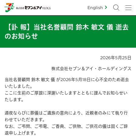
English
【訃 報】当社名誉顧問 鈴木 敏文 儀 逝去
のお知らせ
2026年5月25日
株式会社セブン＆アイ・ホールディングス
当社名誉顧問 鈴木 敏文 儀 が2026年5月18日に心不全のため逝去
いたしました。
ここに生前のご厚誼に深謝いたしますとともに謹んでお知らせい
たします。
通夜ならびに葬儀はご遺族の意向により、近親者のみにて執り行
わせていただきます。
なお、ご弔問、ご弔電、ご香典、ご供物、ご供花の儀は固くご辞
退申し上げます。