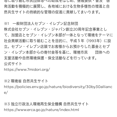
等に取り組む市民団体等への助成をはじめ、情報提供・普及 啓
発活動を積極的に展開し、各地域における生物多様性の増進と自
然共生サイトの持続的な管理の促進に貢献してまいります。
※1 一般財団法人セブン‐イレブン記念財団
株式会社セブン‐イレブン・ジャパン創立20周年記念事業とし
て、加盟店とセブン‐イレブン本部が一体となって環境をテーマに
社会貢献活動に取り組むことを目的に、平成５年（1993年）に設
立。セブン‐イレブン店頭でお客様からお預かりした募金とセブ
ン‐イレブン本部からの寄付金等を基に、環境市民 団体への
支援活動や自然環境保護・保全活動などを行っています。
公式サイト
https://www.7midori.org/
※2 環境省 自然共生サイト
https://policies.env.go.jp/nature/biodiversity/30by30allianc
e/
※3 独立行政法人環境再生保全機構 自然共生サイト
https://www.erca.go.jp/nature/index.html