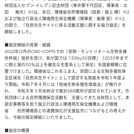
財団法人セブン-イレブン記念財団（東京都千代田区、理事長：太
田 敏夫）※1は、本日、環境省自然環境局（局長：堀上 勝）※2
および独立行政法人環境再生保全機構（理事長：飯塚 智）※3と
の間で、「自然共生サイトに係る活動支援に関する協力協定」を
締結しました。
■協定締結の背景・経緯
2022年12月のCBD-COP15での「昆明・モントリオール生物多様
性枠組」採択を受け、我が国では「30by30目標」（2030年まで
に陸と海の30％以上を健全な生態系として保全）を国家戦略に位
置づけました。環境省はこれをふまえ、民間による生物多様性保
全区域を「自然共生サイト」として認定する取組を令和５年度よ
り開始。令和７年４月には「地域生物多様性増進法」が施行さ
れ、 令和８年３月末時点で累計569箇所が認定されています。市
民団体による自然環境保全活動を 支援してきた当財団として、本
認定事務等を担う独立行政法人環境再生保全機構および環境
省 自然環境局との連携強化が支援拡充につながるとの考えか
ら、今般の協定締結にいたりました。
■協定の概要