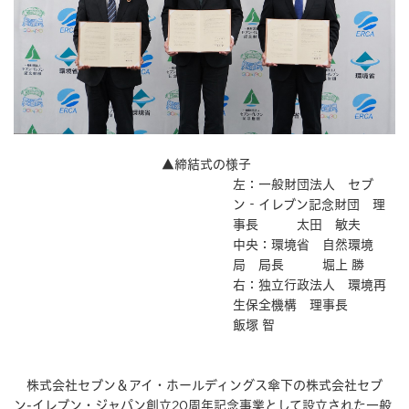
▲締結式の様子
左：一般財団法人 セブ
ン‐イレブン記念財団 理
事長 太田 敏夫
中央：環境省 ⾃然環境
局 局長 堀上 勝
右：独立行政法人 環境再
生保全機構 理事長
飯塚 智
株式会社セブン＆アイ・ホールディングス傘下の株式会社セブ
ン-イレブン・ジャパン創立20周年記念事業として設立された一般