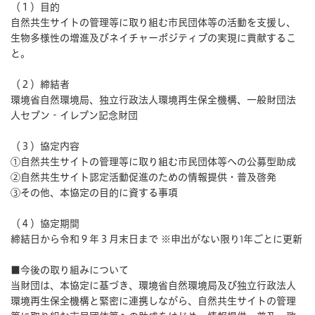
（１）目的
自然共生サイトの管理等に取り組む市民団体等の活動を支援し、
生物多様性の増進及びネイチャーポジティブの実現に貢献するこ
と。
（２）締結者
環境省自然環境局、独立行政法人環境再生保全機構、一般財団法
人セブン‐イレブン記念財団
（３）協定内容
①自然共生サイトの管理等に取り組む市民団体等への公募型助成
②自然共生サイト認定活動促進のための情報提供・普及啓発
③その他、本協定の目的に資する事項
（４）協定期間
締結日から令和９年３月末日まで ※申出がない限り1年ごとに更新
■今後の取り組みについて
当財団は、本協定に基づき、環境省自然環境局及び独立行政法人
環境再生保全機構と緊密に連携しながら、自然共生サイトの管理