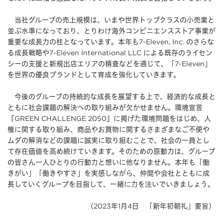
当社グループの売上規模は、いまや世界トップクラスの小売業と
並ぶ水準になっており、とりわけ海外コンビニエンスストア事業が
重要な成長力の柱となっています。本年も7-Eleven, Inc. のさらな
る成長戦略や7-Eleven International LLC による既存のライセン
シーの支援と新規出店エリアの精査などを通じて、「7-Eleven」
を世界の優良ブランドとして育成を強化していきます。
今後のグループの持続的な成長を展望する上で、経済的な成長と
ともに社会課題の解決への取り組みが欠かせません。環境宣言
『GREEN CHALLENGE 2050』に掲げた環境問題をはじめ、人
権に関する取り組み、商品やお買物に関するさまざまなご不便や
ムダの解消などの課題に誠実に取り組むことで、社会の一員とし
て存在価値を高め続けていきます。そのための原動力は、グループ
の皆さん一人ひとりの行動力と想いに他なりません。本年も「働
きがい」「働きやすさ」を実感しながら、仲間や会社とともに成
長していくグループを目指して、一緒に力を注いでいきましょう。
（2023年1月4日 「新年初朝礼」要旨）