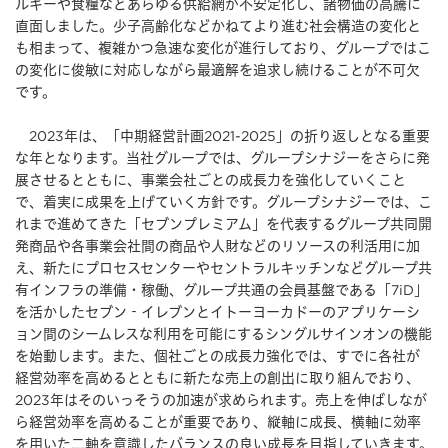
ルギーや食糧などあらゆる供給網が不安定化し、諸物価の高騰に
直面しました。少子高齢化などかねてより進む社会構造の変化と
も相まって、複雑かつ急速な変化が進行しており、グループではこ
の変化に俊敏に対応しながら最適解を追求し続けることが不可欠
です。
2023年は、「中期経営計画2021-2025」の折り返しとなる重要
な年となります。当社グループでは、グループシナジーをさらに発
展させるとともに、事業会社ごとの成長力を強化していくこと
で、着実に成果を上げていく方針です。グループシナジーでは、こ
れまで進めてきた「セブンプレミアム」を代表するグループ共同開
発商品や各事業会社間の商品や人財などのリソースの利活用に加
え、新たにプロセスセンターやセントラルキッチンなどグループ共
有インフラの準備・稼働、グループ共通の会員基盤である「7iD」
を活かしたセブン‐イレブンとイトーヨーカドーのアプリケーシ
ョン間のシームレスな利用を可能にするシングルサインオンの機能
を始動します。また、個社ごとの成長力強化では、すでに各社が
経営効率を高めるとともに新たな売上の創出に取り組んでおり、
2023年はそのいっそうの加速が求められます。売上を伸ばしなが
ら経営効率を高めることが重要であり、縦軸に成長、横軸に効率
を用いた二軸を意識したバランスの良い成長を目指していきます。