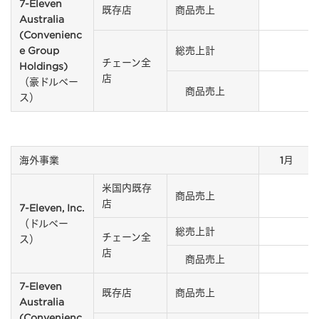
7-Eleven
既存店
商品売上
Australia
(Convenienc
e Group
総売上計
チェーン全
Holdings)
店
（豪ドルベー
商品売上
ス）
海外事業
1月
米国内既存
商品売上
店
7-Eleven, Inc.
（ドルベー
総売上計
チェーン全
ス）
店
商品売上
7-Eleven
既存店
商品売上
Australia
(Convenienc