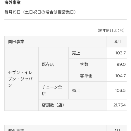
海外事業
毎月15日（土日祝日の場合は翌営業日）
（前年同月比：%）
国内事業
3月
売上
103.7
既存店
客数
99.0
セブン‐イレ
客単価
104.7
ブン・ジャパ
ン
チェーン全
売上
103.5
店
店舗数（店）
21,734
海外事業
1月