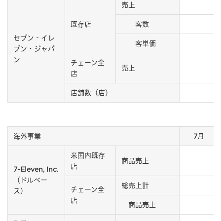
売上
既存店
客数
セブン‐イレ
客単価
ブン・ジャパ
ン
チェーン全
売上
店
店舗数（店）
海外事業
7月
米国内既存
商品売上
店
7-Eleven, Inc.
（ドルベー
総売上計
チェーン全
ス）
店
商品売上