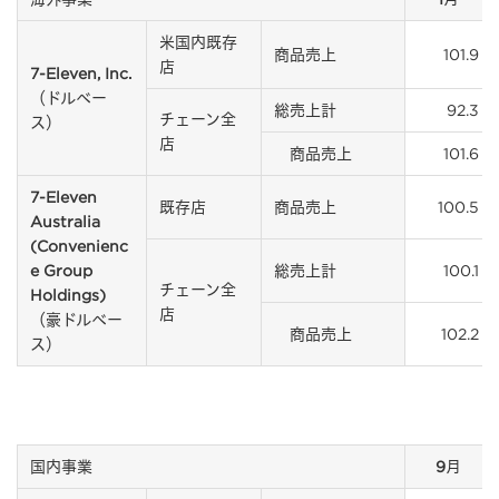
米国内既存
商品売上
101.9
店
7-Eleven, Inc.
（ドルベー
総売上計
92.3
チェーン全
ス）
店
商品売上
101.6
7-Eleven
既存店
商品売上
100.5
Australia
(Convenienc
e Group
総売上計
100.1
チェーン全
Holdings)
店
（豪ドルベー
商品売上
102.2
ス）
国内事業
9月