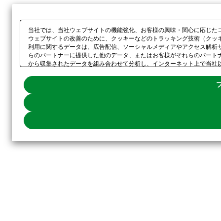
当社では、当社ウェブサイトの機能強化、お客様の興味・関心に応じた
ウェブサイトの改善のために、クッキーなどのトラッキング技術（クッ
利用に関するデータは、広告配信、ソーシャルメディアやアクセス解析
らのパートナーに提供した他のデータ、またはお客様がそれらのパート
から収集されたデータを組み合わせて分析し、インターネット上で当社
ー以外の全てのクッキーの利用を拒否する場合は、「全て拒否する」を
してください。利用目的ごとに同意・拒否を選択する場合は、
「プライ
示されるホバーボタンからいつでも変更できます。