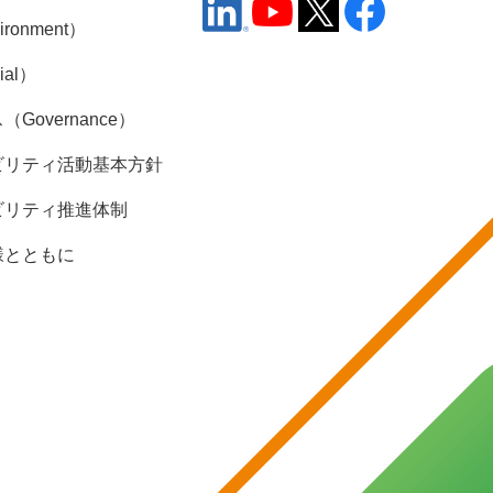
ronment）
ial）
Governance）
ビリティ活動基本方針
ビリティ推進体制
様とともに