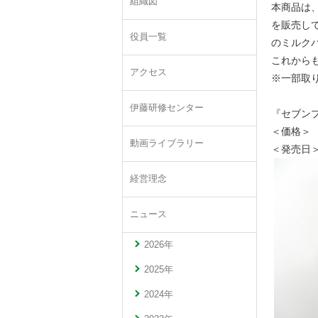
組織図
本商品は
を販売し
役員一覧
のミルク
これから
アクセス
※一部取
≪ 
伊藤研修センター
『セブン
＜価格＞
動画ライブラリー
＜発売日
経営理念
ニュース
2026年
2025年
2024年