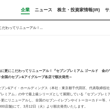
企業
ニュース
株主・投資家情報(IR)
サ
だわってリニューアル！...
法に更にこだわってリニューアル！『セブンプレミアム ゴールド 金のワ
り全国のセブン&アイグループ各店で順次発売～
セブン&アイ・ホールディングス（本社：東京都千代田区、代表取締役
プレミアム」の中で最上級シリーズとして展開している『セブンプレミア
を更にリニューアルし、全国のセブン‐イレブンやイトーヨーカドー等、セ
,000店舗)にて、3月12日（火）より順次発売いたします。