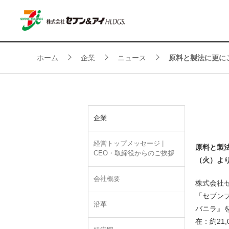
ホーム
企業
ニュース
原料と製法に更にこ
企業
経営トップメッセージ |
原料と製
CEO・取締役からのご挨拶
（火）よ
会社概要
株式会社
「セブン
沿革
バニラ』
在：約21