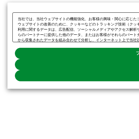
当社では、当社ウェブサイトの機能強化、お客様の興味・関心に応じた
ウェブサイトの改善のために、クッキーなどのトラッキング技術（クッ
利用に関するデータは、広告配信、ソーシャルメディアやアクセス解析
らのパートナーに提供した他のデータ、またはお客様がそれらのパート
から収集されたデータを組み合わせて分析し、インターネット上で当社
ー以外の全てのクッキーの利用を拒否する場合は、「全て拒否する」を
してください。利用目的ごとに同意・拒否を選択する場合は、
「プライ
示されるホバーボタンからいつでも変更できます。