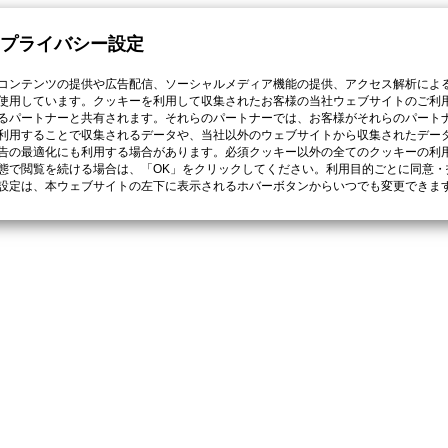
プライバシー設定
コンテンツの提供や広告配信、ソーシャルメディア機能の提供、アクセス解析によ
使用しています。クッキーを利用して収集されたお客様の当社ウェブサイトのご利
るパートナーと共有されます。それらのパートナーでは、お客様がそれらのパート
利用することで収集されるデータや、当社以外のウェブサイトから収集されたデー
告の最適化にも利用する場合があります。必須クッキー以外の全てのクッキーの利
態で閲覧を続ける場合は、「OK」をクリックしてください。利用目的ごとに同意・
設定は、本ウェブサイトの左下に表示されるホバーボタンからいつでも変更できま