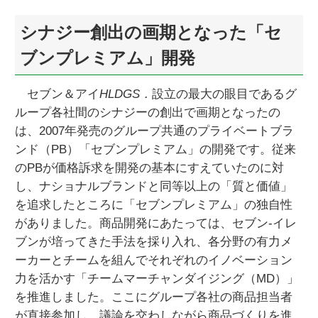
シナジー創出の画期となった「セ
ブンプレミアム」開発
セブン＆アイ
HLDGS．
設立の最大の眼目であるグ
ループ各社間のシナジーの創出で画期となったの
は、2007年発売のグループ共通のプライベートブラ
ンド（PB）「セブンプレミアム」の開発です。従来
のPBが価格訴求を開発の基本にすえていたのに対
し、ナショナルブランドと同等以上の「質と価値」
を追求したところに「セブンプレミアム」の独自性
がありました。商品開発にあたっては、セブン‐イレ
ブンが培ってきた手法を採り入れ、各分野の有力メ
ーカーとチームを組んでそれぞれのイノベーション
力を活かす「チームマーチャンダイジング（MD）」
を推進しました。ここにグループ各社の商品担当者
が直接参加し、議論を交わしながら商品づくりを進