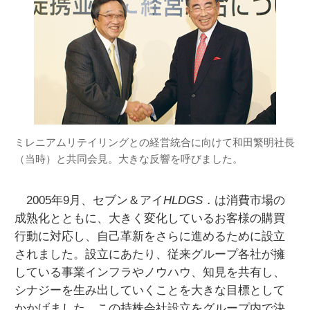
ミレニアムリテイリングとの経営統合に向けて和田繁明社長
（当時）と共同会見。大きな反響を呼びました。
2005年9月、セブン＆アイ
HLDGS．
は消費市場の
成熟化とともに、大きく変化しているお客様の購買
行動に対応し、自己革新をさらに進めるために設立
されました。設立にあたり、従来グループ各社が擁
している事業インフラやノウハウ、知見を共有し、
シナジーを生み出していくことを大きな目標として
かかげました。この持株会社設立をグループ内で決