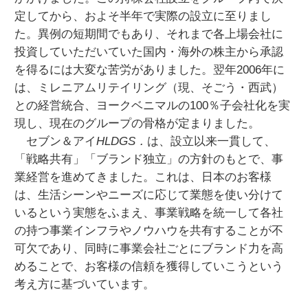
定してから、およそ半年で実際の設立に至りまし
た。異例の短期間でもあり、それまで各上場会社に
投資していただいていた国内・海外の株主から承認
を得るには大変な苦労がありました。翌年2006年に
は、ミレニアムリテイリング（現、そごう・西武）
との経営統合、ヨークベニマルの100％子会社化を実
現し、現在のグループの骨格が定まりました。
セブン＆アイ
HLDGS．
は、設立以来一貫して、
「戦略共有」「ブランド独立」の方針のもとで、事
業経営を進めてきました。これは、日本のお客様
は、生活シーンやニーズに応じて業態を使い分けて
いるという実態をふまえ、事業戦略を統一して各社
の持つ事業インフラやノウハウを共有することが不
可欠であり、同時に事業会社ごとにブランド力を高
めることで、お客様の信頼を獲得していこうという
考え方に基づいています。